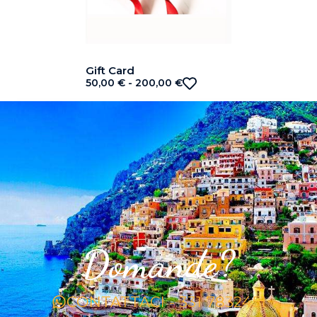
Gift Card
50,00
€
-
200,00
€
Domande?
CONTATTACI - 331 7832451