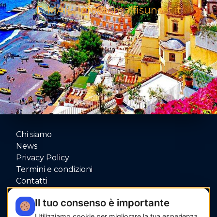
E-MAIL: info@amalfisunset.it
Chi siamo
News
Privacy Policy
Termini e condizioni
Contatti
P.IVA: 06080000653
Il tuo consenso è importante
Utilizziamo cookie per migliorare la tua esperienza.