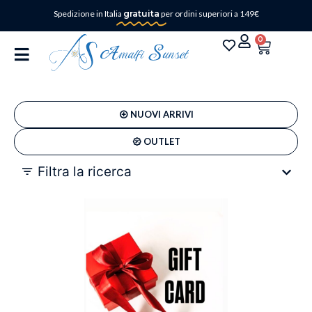
Spedizione in Italia
gratuita
per ordini superiori a 149€
0
NUOVI ARRIVI
OUTLET
Filtra la ricerca