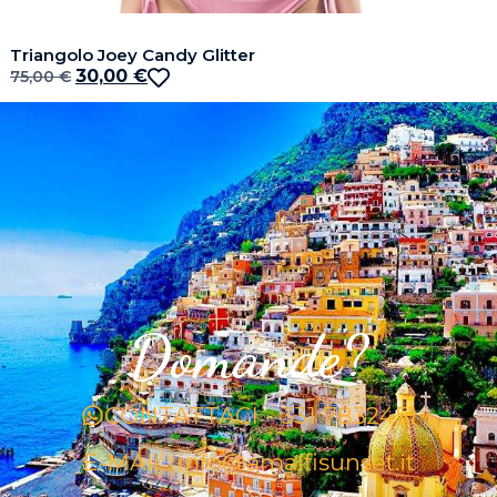
Triangolo Joey Candy Glitter
30,00
€
75,00
€
Domande?
CONTATTACI - 331 7832451
E-MAIL: info@amalfisunset.it