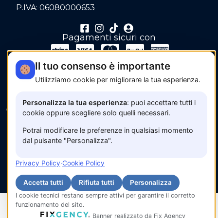
P.IVA: 06080000653
Pagamenti sicuri con
Il tuo consenso è importante
Utilizziamo cookie per migliorare la tua esperienza.
Personalizza la tua esperienza
: puoi accettare tutti i
© 2026 www.amalfisunset.it —
Fix Agency
— Facciamo
cookie oppure scegliere solo quelli necessari.
cose…
nuove!
Potrai modificare le preferenze in qualsiasi momento
dal pulsante "Personalizza".
Privacy Policy
·
Cookie Policy
Accetta tutti
Rifiuta tutti
Personalizza
I cookie tecnici restano sempre attivi per garantire il corretto
funzionamento del sito.
IT
Banner realizzato da Fix Agency