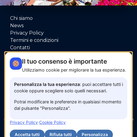
Chi siamo
News
Privacy Policy
Termini e condizioni
Contatti
P.IVA: 06080000653
Il tuo consenso è importante
Utilizziamo cookie per migliorare la tua esperienza.
Pagamenti sicuri con
Personalizza la tua esperienza
: puoi accettare tutti i
cookie oppure scegliere solo quelli necessari.
Potrai modificare le preferenze in qualsiasi momento
dal pulsante "Personalizza".
© 2026 www.amalfisunset.it —
Fix Agency
— Facciamo
Privacy Policy
·
Cookie Policy
cose…
nuove!
Accetta tutti
Rifiuta tutti
Personalizza