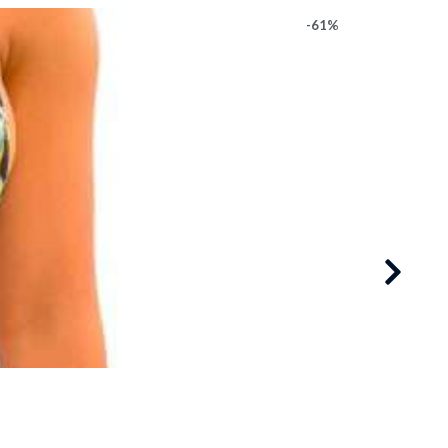
-61%
Mo