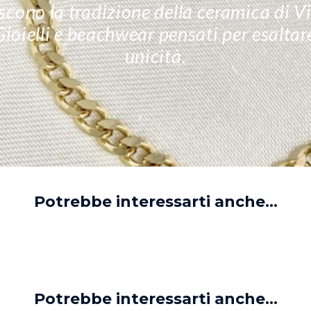
cono la tradizione della ceramica di Vie
 Gioielli e beachwear pensati per esalta
unicità.
Potrebbe interessarti anche...
Potrebbe interessarti anche...