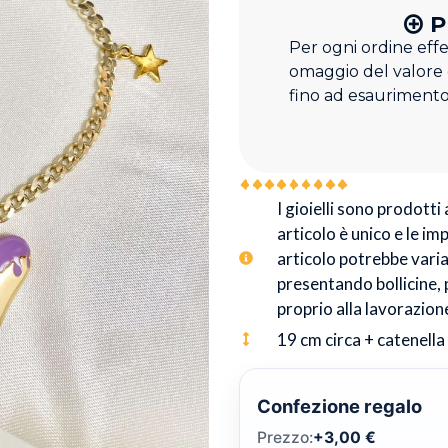
P
Per ogni ordine eff
omaggio del valore
fino ad esaurimento
I gioielli sono prodotti
articolo è unico e le im
articolo potrebbe variar
presentando bollicine, 
proprio alla lavorazion
19 cm circa + catenella 
Confezione regalo
Prezzo:
+
3,00
€