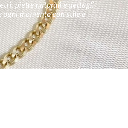
tri, pietre naturali e dettagli
re ogni momento con stile e