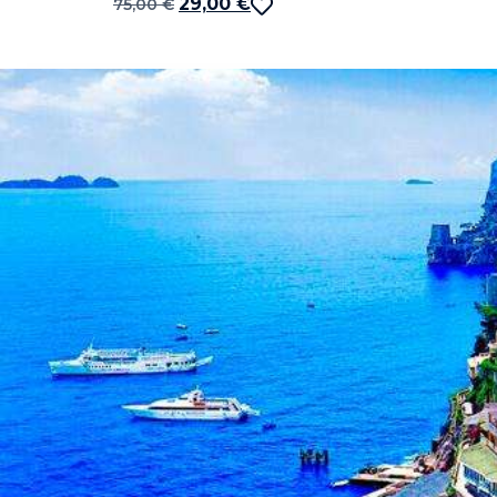
29,00
€
75,00
€