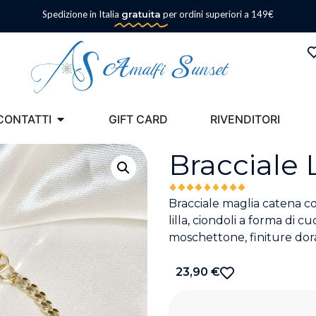
Spedizione in Italia
gratuita
per ordini superiori a 149€
CONTATTI
GIFT CARD
RIVENDITORI
Bracciale 
Bracciale maglia catena c
lilla, ciondoli a forma di c
moschettone, finiture dor
23,90
€