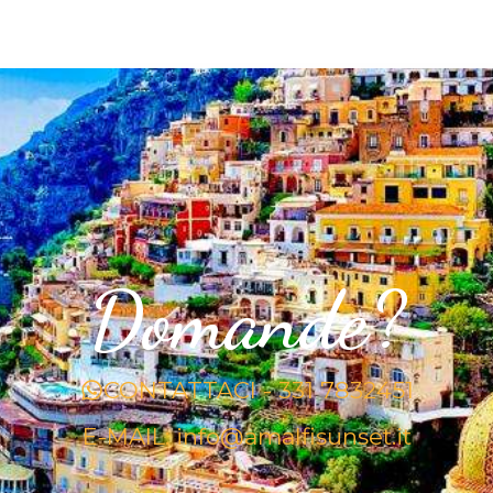
Domande?
CONTATTACI - 331 7832451
E-MAIL: info@amalfisunset.it