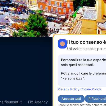
Il tuo consenso 
Utilizziamo cookie per mi
Personalizza la tua esperi
solo quelli necessari.
Potrai modificare le prefere
"Personalizza".
Privacy Policy
·
Cookie Policy
Accetta tutti
Rifiuta tutti
lfisunset.it —
Fix Agency
— Facciamo cose…
nuove!
I cookie tecnici restano sempre at