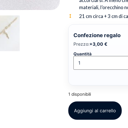
accorciarsi. A meno che 
materiali, l’orecchino 
21 cm circa + 3 cm di c
Confezione regalo
Prezzo:
+
3,00
€
Quantità
1 disponibili
Aggiungi al carrello