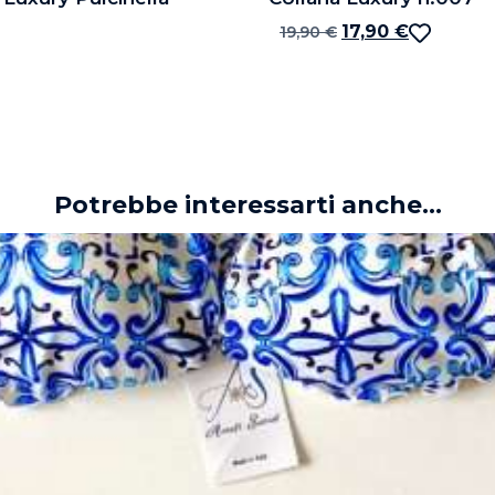
17,90
€
19,90
€
Potrebbe interessarti anche...