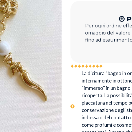
P
Per ogni ordine eff
omaggio del valore
fino ad esaurimento
La dicitura “bagno in oro
internamente in ottone 
“immerso” in un bagno d
ricoperta. La possibilit
placcatura nel tempo p
conservazione degli stes
indossa o del contatto
come profumi e cosmeti