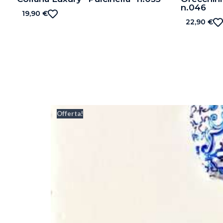
n.046
19,90
€
22,90
€
Offerta!