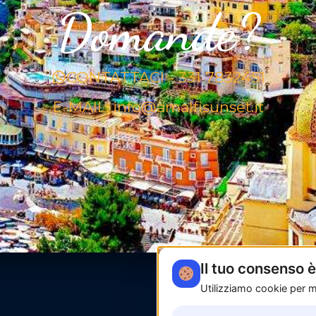
Domande?
CONTATTACI - 331 7832451
E-MAIL: info@amalfisunset.it
Il tuo consenso 
Utilizziamo cookie per mi