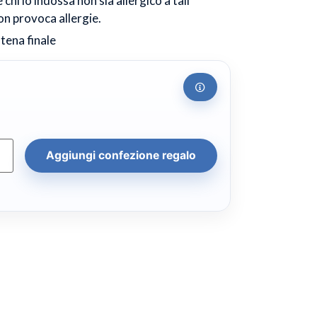
chi lo indossa non sia allergico a tali
non provoca allergie.
atena finale
Aggiungi confezione regalo