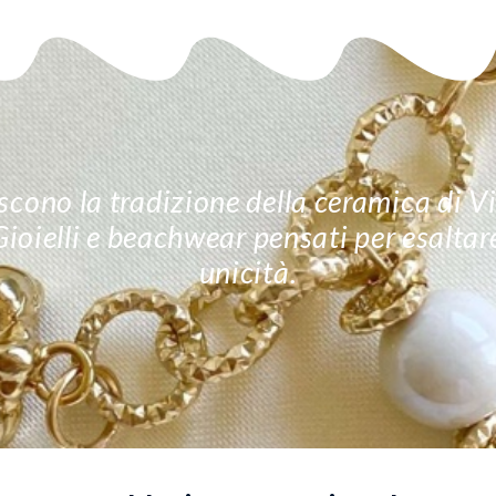
cono la tradizione della ceramica di Vie
 Gioielli e beachwear pensati per esalta
unicità.