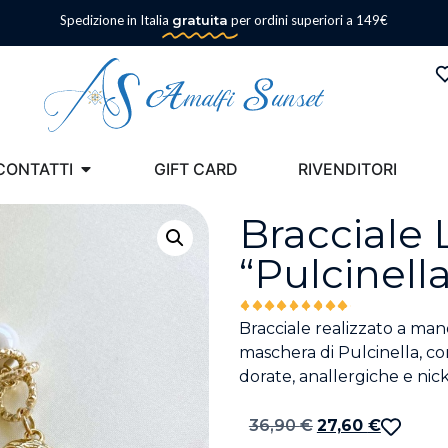
Spedizione in Italia
gratuita
per ordini superiori a 149€
CONTATTI
GIFT CARD
RIVENDITORI
Bracciale 
“Pulcinella
Bracciale realizzato a man
maschera di Pulcinella, co
dorate, anallergiche e nick
36,90
€
27,60
€