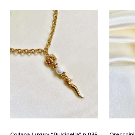
Collana Luxury “Pulcinella” n.035
Orecchini