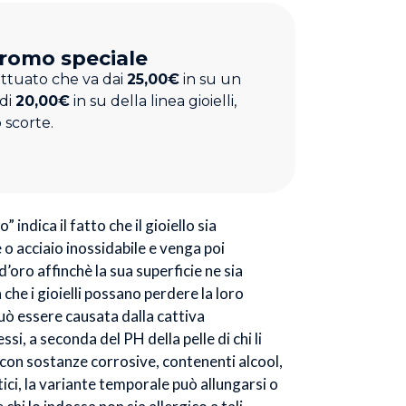
romo speciale
ettuato che va dai
25,00€
in su un
 di
20,00€
in su della linea gioielli,
 scorte.
” indica il fatto che il gioiello sia
o acciaio inossidabile e venga poi
’oro affinchè la sua superficie ne sia
à che i gioielli possano perdere la loro
uò essere causata dalla cattiva
si, a seconda del PH della pelle di chi li
 con sostanze corrosive, contenenti alcool,
ci, la variante temporale può allungarsi o