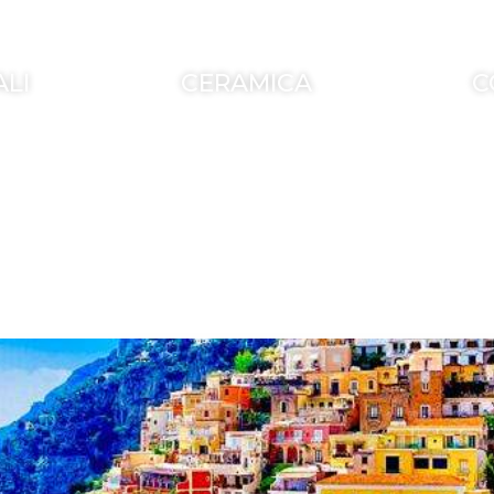
ALI
CERAMICA
C