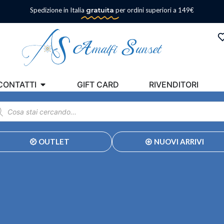
Spedizione in Italia
gratuita
per ordini superiori a 149€
CONTATTI
GIFT CARD
RIVENDITORI
OUTLET
NUOVI ARRIVI