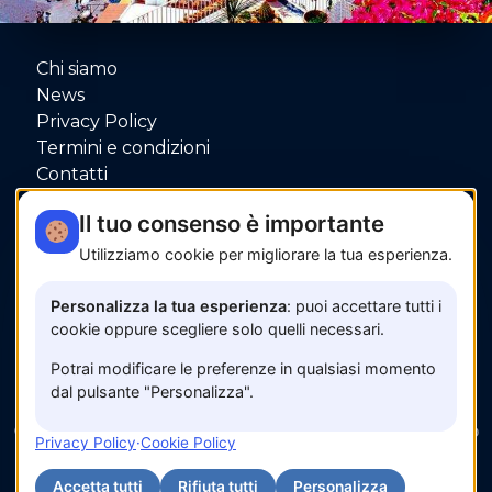
Chi siamo
News
Privacy Policy
Termini e condizioni
Contatti
P.IVA: 06080000653
Il tuo consenso è importante
Utilizziamo cookie per migliorare la tua esperienza.
Pagamenti sicuri con
Personalizza la tua esperienza
: puoi accettare tutti i
cookie oppure scegliere solo quelli necessari.
Potrai modificare le preferenze in qualsiasi momento
dal pulsante "Personalizza".
© 2026 www.amalfisunset.it —
Fix Agency
— Facciamo
Privacy Policy
·
Cookie Policy
cose…
nuove!
Accetta tutti
Rifiuta tutti
Personalizza