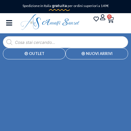
Spedizione in Italia
gratuita
per ordini superiori a 149€
0
OUTLET
NUOVI ARRIVI