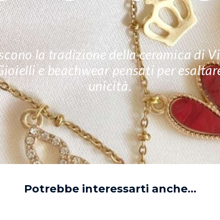
cono la tradizione della ceramica di Vie
 Gioielli e beachwear pensati per esalta
unicità.
Potrebbe interessarti anche...