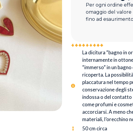
Per ogni ordine eff
omaggio del valore
fino ad esaurimento
La dicitura “bagno in oro
internamente in ottone 
“immerso” in un bagno d
ricoperta. La possibilit
placcatura nel tempo p
conservazione degli stes
indossa o del contatto
come profumi e cosmeti
accorciarsi. A meno che 
materiali, l’orecchino 
50 cm circa