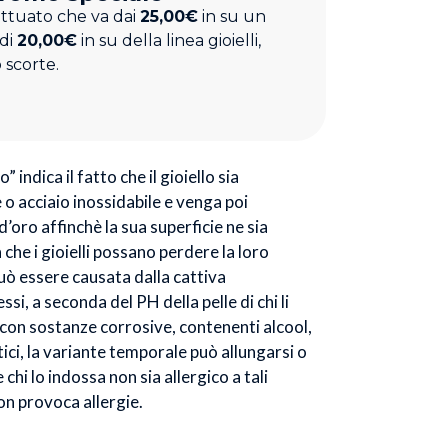
ettuato che va dai
25,00€
in su un
 di
20,00€
in su della linea gioielli,
 scorte.
” indica il fatto che il gioiello sia
o acciaio inossidabile e venga poi
’oro affinchè la sua superficie ne sia
à che i gioielli possano perdere la loro
uò essere causata dalla cattiva
si, a seconda del PH della pelle di chi li
 con sostanze corrosive, contenenti alcool,
ci, la variante temporale può allungarsi o
chi lo indossa non sia allergico a tali
non provoca allergie.