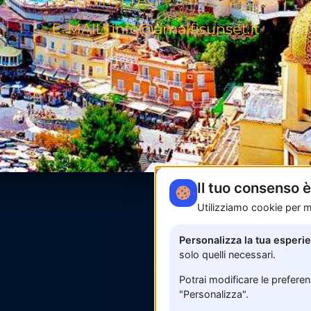
E-MAIL: info@amalfisunset.it
Il tuo consenso 
Utilizziamo cookie per mi
Personalizza la tua esperi
solo quelli necessari.
Potrai modificare le prefere
"Personalizza".