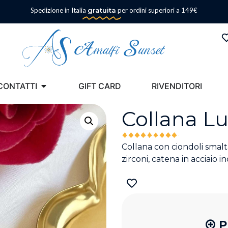
Spedizione in Italia
gratuita
per ordini superiori a 149€
CONTATTI
GIFT CARD
RIVENDITORI
Collana Lu
Collana con ciondoli smaltat
zirconi, catena in acciaio i
P