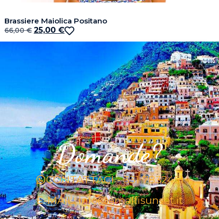
Brassiere Maiolica Positano
25,00
€
66,00
€
Domande?
CONTATTACI - 331 7832451
E-MAIL: info@amalfisunset.it