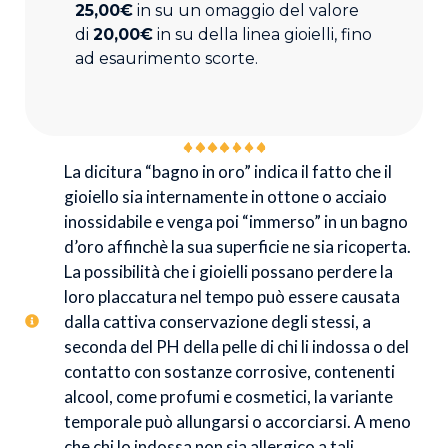
25,00€
in su un omaggio del valore
di
20,00€
in su della linea gioielli, fino
ad esaurimento scorte.
La dicitura “bagno in oro” indica il fatto che il
gioiello sia internamente in ottone o acciaio
inossidabile e venga poi “immerso” in un bagno
d’oro affinchè la sua superficie ne sia ricoperta.
La possibilità che i gioielli possano perdere la
loro placcatura nel tempo può essere causata
dalla cattiva conservazione degli stessi, a
seconda del PH della pelle di chi li indossa o del
contatto con sostanze corrosive, contenenti
alcool, come profumi e cosmetici, la variante
temporale può allungarsi o accorciarsi. A meno
che chi lo indossa non sia allergico a tali