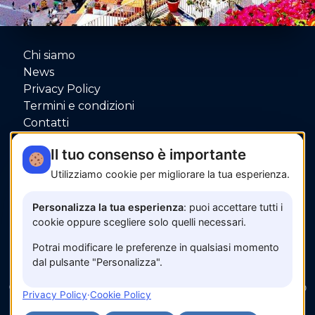
Chi siamo
News
Privacy Policy
Termini e condizioni
Contatti
P.IVA: 06080000653
Il tuo consenso è importante
Utilizziamo cookie per migliorare la tua esperienza.
Pagamenti sicuri con
Personalizza la tua esperienza
: puoi accettare tutti i
cookie oppure scegliere solo quelli necessari.
Potrai modificare le preferenze in qualsiasi momento
dal pulsante "Personalizza".
© 2026 www.amalfisunset.it —
Fix Agency
— Facciamo
Privacy Policy
·
Cookie Policy
cose…
nuove!