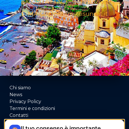
CONTATTACI - 331 7832451
E-MAIL: info@amalfisunset.it
Chi siamo
News
Privacy Policy
Termini e condizioni
Contatti
P.IVA: 06080000653
Il tuo consenso è importante