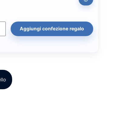
Aggiungi confezione regalo
llo