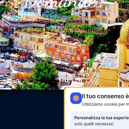
CONTATTACI - 331 7832451
E-MAIL: info@amalfisunset.it
Il tuo consenso 
Utilizziamo cookie per mi
Personalizza la tua esperi
solo quelli necessari.