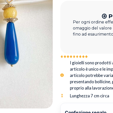
P
Per ogni ordine eff
omaggio del valore
fino ad esaurimento
I gioielli sono prodotti
articolo è unico e le im
articolo potrebbe variar
presentando bollicine, 
proprio alla lavorazion
Lunghezza 7 cm circa
Confezione regalo