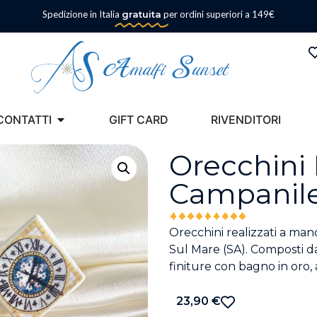
Spedizione in Italia
gratuita
per ordini superiori a 149€
CONTATTI
GIFT CARD
RIVENDITORI
Orecchini
Campanile
Orecchini realizzati a mano
Sul Mare (SA). Composti da 
finiture con bagno in oro, 
23,90
€