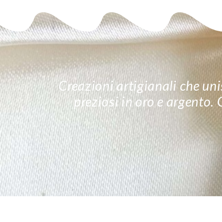
Creazioni artigianali che unis
preziosi in oro e argento.