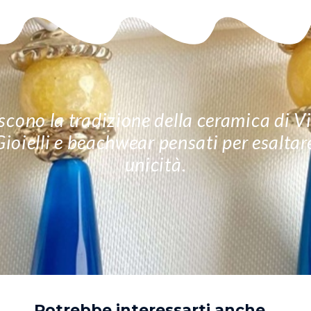
cono la tradizione della ceramica di Vie
 Gioielli e beachwear pensati per esalta
unicità.
Potrebbe interessarti anche...