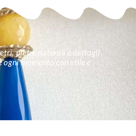
tri, pietre naturali e dettagli
re ogni momento con stile e