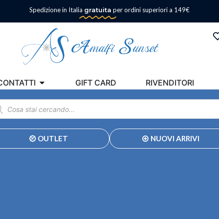
Spedizione in Italia
gratuita
per ordini superiori a 149€
CONTATTI
GIFT CARD
RIVENDITORI
OUTLET
NUOVI ARRIVI