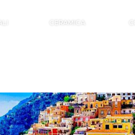
ALI
CERAMICA
C