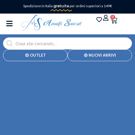
Spedizione in Italia
gratuita
per ordini superiori a 149€
0
OUTLET
NUOVI ARRIVI