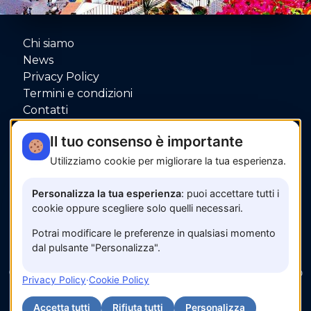
Chi siamo
News
Privacy Policy
Termini e condizioni
Contatti
P.IVA: 06080000653
Il tuo consenso è importante
Utilizziamo cookie per migliorare la tua esperienza.
Pagamenti sicuri con
Personalizza la tua esperienza
: puoi accettare tutti i
cookie oppure scegliere solo quelli necessari.
Potrai modificare le preferenze in qualsiasi momento
dal pulsante "Personalizza".
© 2026 www.amalfisunset.it —
Fix Agency
— Facciamo
Privacy Policy
·
Cookie Policy
cose…
nuove!
Accetta tutti
Rifiuta tutti
Personalizza