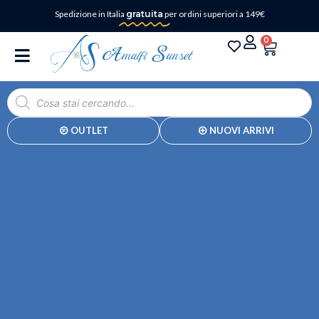
Spedizione in Italia
gratuita
per ordini superiori a 149€
0
OUTLET
NUOVI ARRIVI