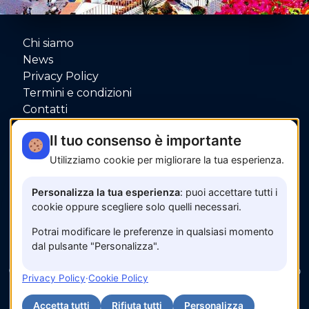
Chi siamo
News
Privacy Policy
Termini e condizioni
Contatti
P.IVA: 06080000653
Il tuo consenso è importante
Utilizziamo cookie per migliorare la tua esperienza.
Pagamenti sicuri con
Personalizza la tua esperienza
: puoi accettare tutti i
cookie oppure scegliere solo quelli necessari.
Potrai modificare le preferenze in qualsiasi momento
dal pulsante "Personalizza".
© 2026 www.amalfisunset.it —
Fix Agency
— Facciamo
Privacy Policy
·
Cookie Policy
cose…
nuove!
Accetta tutti
Rifiuta tutti
Personalizza