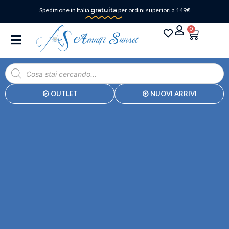
Spedizione in Italia
gratuita
per ordini superiori a 149€
0
OUTLET
NUOVI ARRIVI