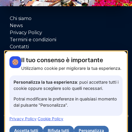
Chi siamo
News
Privacy Policy
Termini e condizioni
Contatti
P.IVA: 06080000653
Il tuo consenso è importante
Utilizziamo cookie per migliorare la tua esperienza.
Pagamenti sicuri con
Personalizza la tua esperienza
: puoi accettare tutti i
cookie oppure scegliere solo quelli necessari.
Potrai modificare le preferenze in qualsiasi momento
dal pulsante "Personalizza".
© 2026 www.amalfisunset.it —
Fix Agency
— Facciamo
Privacy Policy
·
Cookie Policy
cose…
nuove!
Accetta tutti
Rifiuta tutti
Personalizza