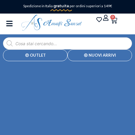
Spedizione in Italia
gratuita
per ordini superiori a 149€
0
OUTLET
NUOVI ARRIVI