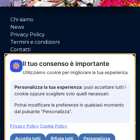
Chi siamo
News
Privacy Policy
Termini e condizioni
Contatti
P.IVA: 06080000653
Il tuo consenso è importante
Utilizziamo cookie per migliorare la tua esperienza.
Pagamenti sicuri con
Personalizza la tua esperienza
: puoi accettare tutti i
cookie oppure scegliere solo quelli necessari.
Potrai modificare le preferenze in qualsiasi momento
dal pulsante "Personalizza".
© 2026 www.amalfisunset.it —
Fix Agency
— Facciamo
Privacy Policy
·
Cookie Policy
cose…
nuove!
Accetta tutti
Rifiuta tutti
Personalizza