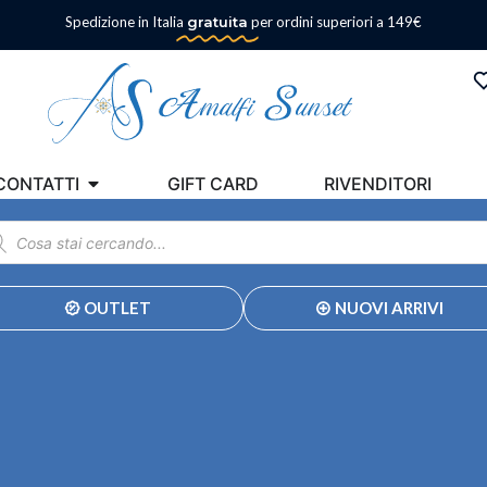
Spedizione in Italia
gratuita
per ordini superiori a 149€
CONTATTI
GIFT CARD
RIVENDITORI
OUTLET
NUOVI ARRIVI