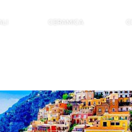
ALI
CERAMICA
C