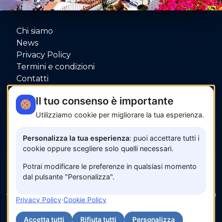
Chi siamo
News
Privacy Policy
Termini e condizioni
Contatti
P.IVA: 06080000653
Il tuo consenso è importante
Utilizziamo cookie per migliorare la tua esperienza.
Pagamenti sicuri con
Personalizza la tua esperienza
: puoi accettare tutti i
cookie oppure scegliere solo quelli necessari.
Potrai modificare le preferenze in qualsiasi momento
dal pulsante "Personalizza".
© 2026 www.amalfisunset.it —
Fix Agency
— Facciamo
Privacy Policy
·
Cookie Policy
cose…
nuove!
Accetta tutti
Rifiuta tutti
Personalizza