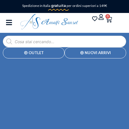
Spedizione in Italia
gratuita
per ordini superiori a 149€
0
OUTLET
NUOVI ARRIVI