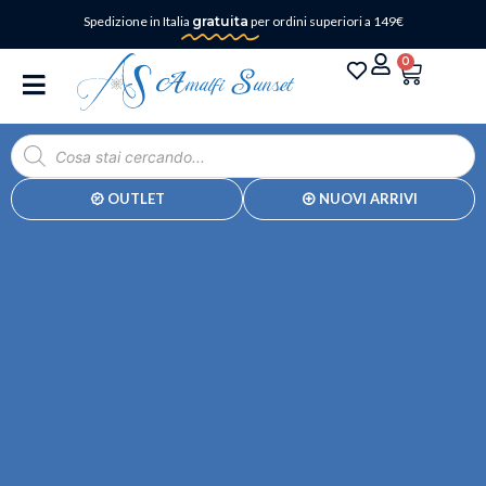
Spedizione in Italia
gratuita
per ordini superiori a 149€
0
OUTLET
NUOVI ARRIVI