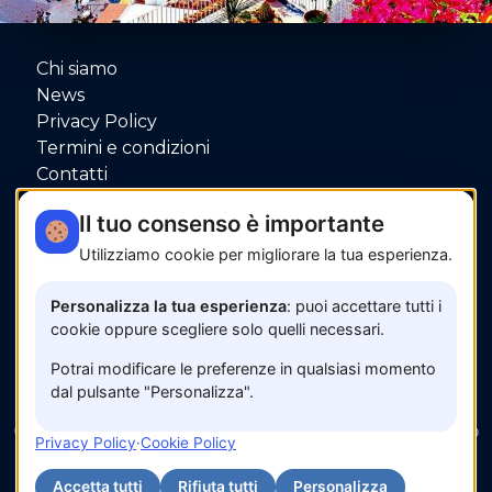
Chi siamo
News
Privacy Policy
Termini e condizioni
Contatti
P.IVA: 06080000653
Il tuo consenso è importante
Utilizziamo cookie per migliorare la tua esperienza.
Pagamenti sicuri con
Personalizza la tua esperienza
: puoi accettare tutti i
cookie oppure scegliere solo quelli necessari.
Potrai modificare le preferenze in qualsiasi momento
dal pulsante "Personalizza".
© 2026 www.amalfisunset.it —
Fix Agency
— Facciamo
Privacy Policy
·
Cookie Policy
cose…
nuove!
Accetta tutti
Rifiuta tutti
Personalizza