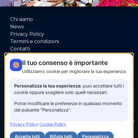
Chi siamo
News
Privacy Policy
Termini e condizioni
Contatti
P.IVA: 06080000653
Il tuo consenso è importante
Utilizziamo cookie per migliorare la tua esperienza.
Pagamenti sicuri con
Personalizza la tua esperienza
: puoi accettare tutti i
cookie oppure scegliere solo quelli necessari.
Potrai modificare le preferenze in qualsiasi momento
dal pulsante "Personalizza".
© 2026 www.amalfisunset.it —
Fix Agency
— Facciamo
Privacy Policy
·
Cookie Policy
cose…
nuove!
Accetta tutti
Rifiuta tutti
Personalizza