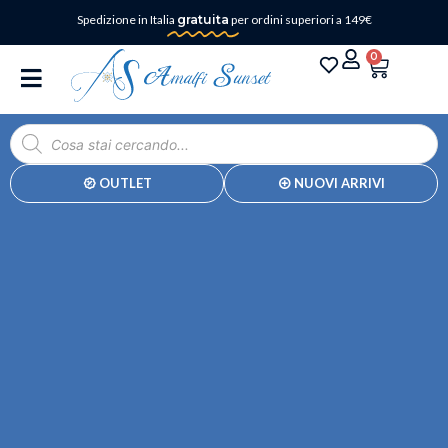
Spedizione in Italia
gratuita
per ordini superiori a 149€
0
OUTLET
NUOVI ARRIVI