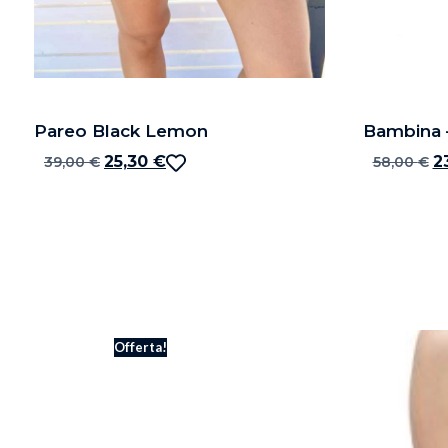
Pareo Black Lemon
Bambina –
25,30
€
2
39,00
€
58,00
€
Offerta!