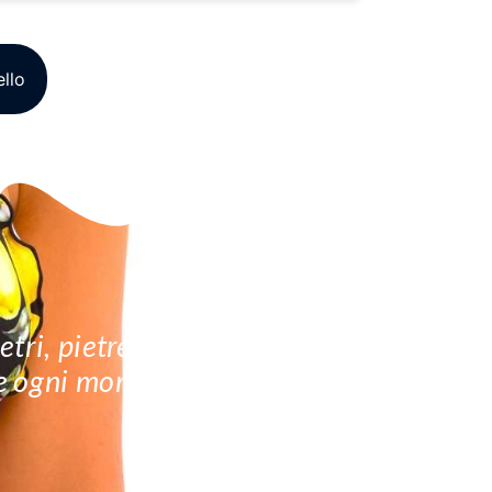
ello
tri, pietre naturali e dettagli
re ogni momento con stile e