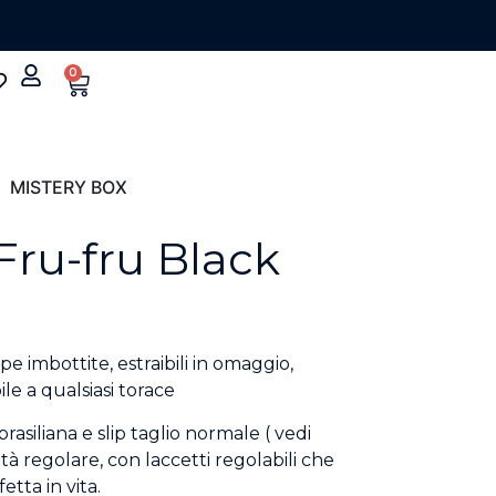
0
MISTERY BOX
Fru-fru Black
e imbottite, estraibili in omaggio,
le a qualsiasi torace
p brasiliana e slip taglio normale ( vedi
lità regolare, con laccetti regolabili che
etta in vita.