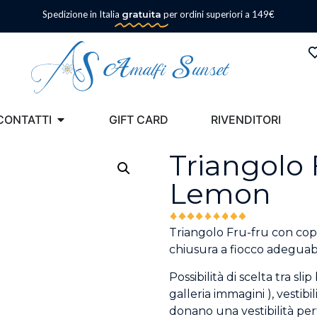
Spedizione in Italia
gratuita
per ordini superiori a 149€
CONTATTI
GIFT CARD
RIVENDITORI
Triangolo 
Lemon
Triangolo Fru-fru con copp
chiusura a fiocco adeguabi
Possibilità di scelta tra sli
galleria immagini ), vestibi
donano una vestibilità perf