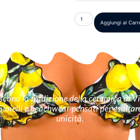
Aggiungi al Carr
cono la tradizione della ceramica di Vie
 Gioielli e beachwear pensati per esalta
unicità.