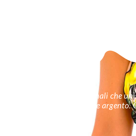
Creazioni artigianali che unis
preziosi in oro e argento.