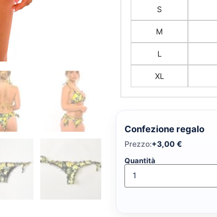
S
M
L
XL
Confezione regalo
Prezzo:
+
3,00
€
Quantità