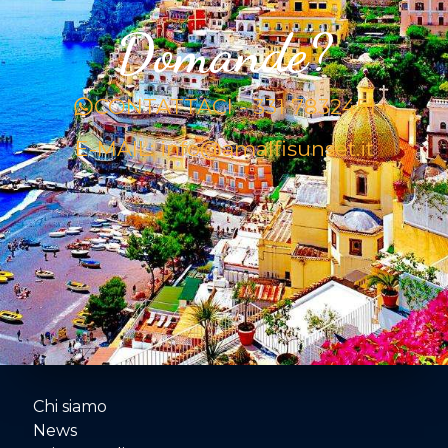
Domande?
CONTATTACI - 331 7832451
E-MAIL: info@amalfisunset.it
Chi siamo
News