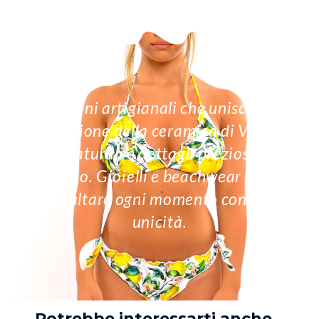
Creazioni artigianali che uniscono la
tradizione della ceramica di Vietri,
pietre naturali e dettagli preziosi in oro
e argento. Gioielli e beachwear pensati
per esaltare ogni momento con stile e
unicità.
Potrebbe interessarti anche...