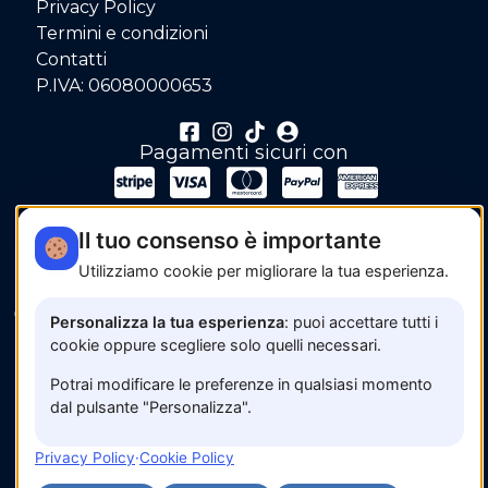
Privacy Policy
Termini e condizioni
Contatti
P.IVA: 06080000653
Pagamenti sicuri con
Il tuo consenso è importante
Utilizziamo cookie per migliorare la tua esperienza.
© 2026 www.amalfisunset.it —
Fix Agency
— Facciamo
Personalizza la tua esperienza
: puoi accettare tutti i
cose…
nuove!
cookie oppure scegliere solo quelli necessari.
Potrai modificare le preferenze in qualsiasi momento
dal pulsante "Personalizza".
Privacy Policy
·
Cookie Policy