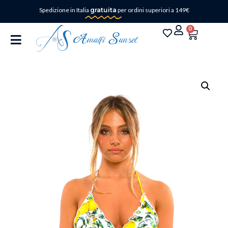
Spedizione in Italia
gratuita
per ordini superiori a 149€
0