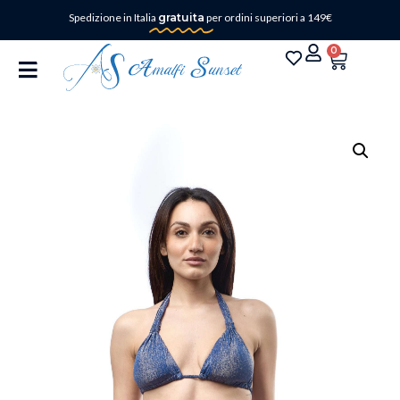
Spedizione in Italia
gratuita
per ordini superiori a 149€
0