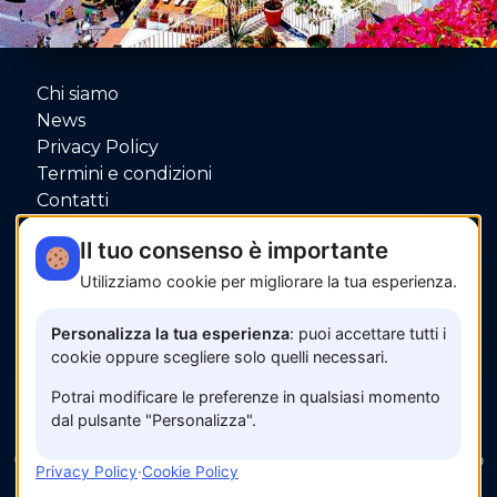
Chi siamo
News
Privacy Policy
Termini e condizioni
Contatti
P.IVA: 06080000653
Il tuo consenso è importante
Utilizziamo cookie per migliorare la tua esperienza.
Pagamenti sicuri con
Personalizza la tua esperienza
: puoi accettare tutti i
cookie oppure scegliere solo quelli necessari.
Potrai modificare le preferenze in qualsiasi momento
dal pulsante "Personalizza".
© 2026 www.amalfisunset.it —
Fix Agency
— Facciamo
Privacy Policy
·
Cookie Policy
cose…
nuove!