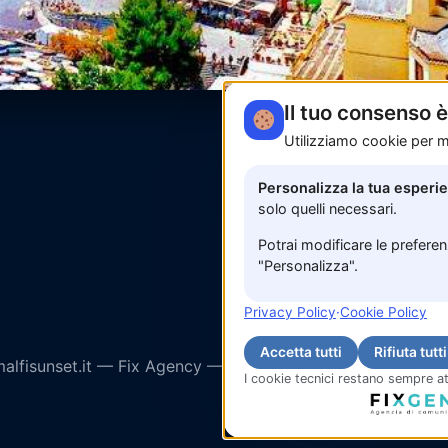
Il tuo consenso 
Utilizziamo cookie per mi
Personalizza la tua esperi
solo quelli necessari.
Potrai modificare le prefere
"Personalizza".
Privacy Policy
·
Cookie Policy
Accetta tutti
Rifiuta tutti
lfisunset.it —
Fix Agency
— Facciamo cose…
nuove!
I cookie tecnici restano sempre at