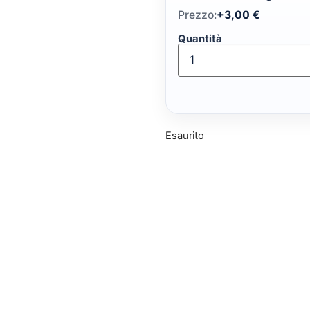
Prezzo:
+
3,00
€
Quantità
Esaurito
cono la tradizione della ceramica di Vie
 Gioielli e beachwear pensati per esalta