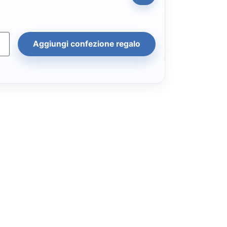
Aggiungi confezione regalo
tri, pietre naturali e dettagli
re ogni momento con stile e