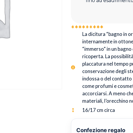
fino ad esaurimento
La dicitura “bagno in oro
internamente in ottone 
“immerso” in un bagno d
ricoperta. La possibilit
placcatura nel tempo p
conservazione degli stes
indossa o del contatto
come profumi e cosmeti
accorciarsi. A meno che 
materiali, l’orecchino 
16/17 cm circa
Confezione regalo