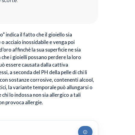
 scorte.
” indica il fatto che il gioiello sia
o acciaio inossidabile e venga poi
’oro affinchè la sua superficie ne sia
à che i gioielli possano perdere la loro
uò essere causata dalla cattiva
si, a seconda del PH della pelle di chi li
 con sostanze corrosive, contenenti alcool,
ci, la variante temporale può allungarsi o
chi lo indossa non sia allergico a tali
non provoca allergie.