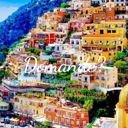
Domande?
CONTATTACI - 331 7832451
E-MAIL: info@amalfisunset.it