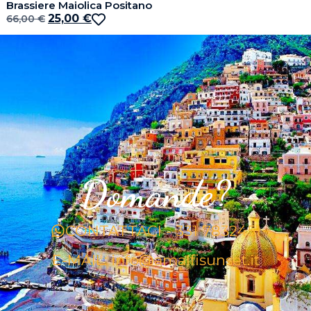
Brassiere Maiolica Positano
25,00
€
66,00
€
Domande?
CONTATTACI - 331 7832451
E-MAIL: info@amalfisunset.it