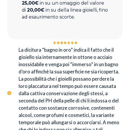
25,00€
in su un omaggio del valore
di
20,00€
in su della linea gioielli, fino
ad esaurimento scorte.
La dicitura “bagno in oro” indica il fatto che il
gioiello sia internamente in ottone o acciaio
inossidabile e venga poi “immerso” in un bagno
d’oro affinchè la sua superficie ne sia ricoperta.
La possibilità che i gioielli possano perdere la
loro placcatura nel tempo può essere causata
dalla cattiva conservazione degli stessi, a
seconda del PH della pelle di chi li indossa o del
contatto con sostanze corrosive, contenenti
alcool, come profumi e cosmetici, la variante
temporale può allungarsi o accorciarsi. A meno
che chi lo indossa non sia allergico a tali