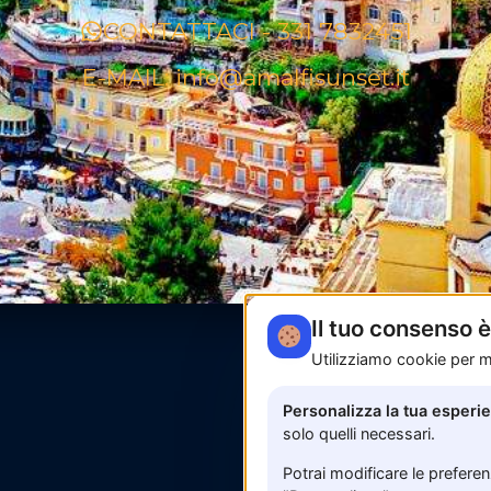
CONTATTACI - 331 7832451
E-MAIL: info@amalfisunset.it
Il tuo consenso 
Utilizziamo cookie per mi
Personalizza la tua esperi
solo quelli necessari.
Potrai modificare le prefere