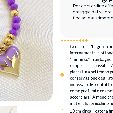
P
Per ogni ordine eff
omaggio del valore
fino ad esaurimento
La dicitura “bagno in oro
internamente in ottone 
“immerso” in un bagno d
ricoperta. La possibilit
placcatura nel tempo p
conservazione degli stes
indossa o del contatto
come profumi e cosmeti
accorciarsi. A meno che 
materiali, l’orecchino 
18 cm circa + catena fi