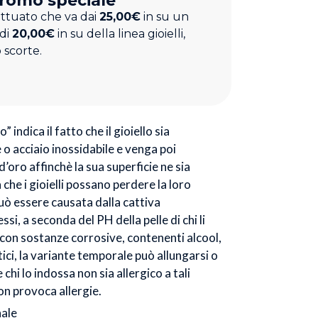
romo speciale
ettuato che va dai
25,00€
in su un
 di
20,00€
in su della linea gioielli,
 scorte.
” indica il fatto che il gioiello sia
o acciaio inossidabile e venga poi
’oro affinchè la sua superficie ne sia
à che i gioielli possano perdere la loro
uò essere causata dalla cattiva
si, a seconda del PH della pelle di chi li
 con sostanze corrosive, contenenti alcool,
ci, la variante temporale può allungarsi o
chi lo indossa non sia allergico a tali
non provoca allergie.
nale