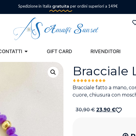
Spedizione in Italia
gratuita
per ordini superiori a 149€
CONTATTI
GIFT CARD
RIVENDITORI
Bracciale 
Bracciale fatto a mano, con
cuore, chiusura con mosch
30,90
€
23,90
€