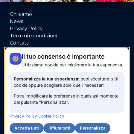
Chi siamo
News
Privacy Policy
Termini e condizioni
Contatti
P.IVA: 06080000653
Il tuo consenso è importante
Utilizziamo cookie per migliorare la tua esperienza.
Pagamenti sicuri con
Personalizza la tua esperienza
: puoi accettare tutti i
cookie oppure scegliere solo quelli necessari.
Potrai modificare le preferenze in qualsiasi momento
dal pulsante "Personalizza".
© 2026 www.amalfisunset.it —
Fix Agency
— Facciamo
Privacy Policy
·
Cookie Policy
cose…
nuove!
Accetta tutti
Rifiuta tutti
Personalizza