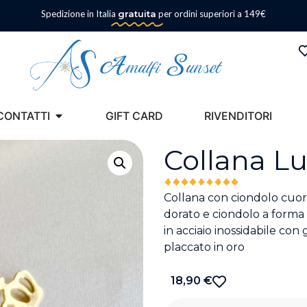
Spedizione in Italia
gratuita
per ordini superiori a 149€
CONTATTI
GIFT CARD
RIVENDITORI
Collana Lu
Collana con ciondolo cuor
dorato e ciondolo a forma 
in acciaio inossidabile con
placcato in oro
18,90
€