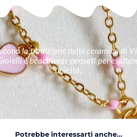
cono la tradizione della ceramica di Vie
 Gioielli e beachwear pensati per esalta
unicità.
Potrebbe interessarti anche...