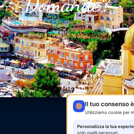
Domande?
CONTATTACI - 331 7832451
E-MAIL: info@amalfisunset.it
Il tuo consenso 
Utilizziamo cookie per mi
Personalizza la tua esperi
solo quelli necessari.