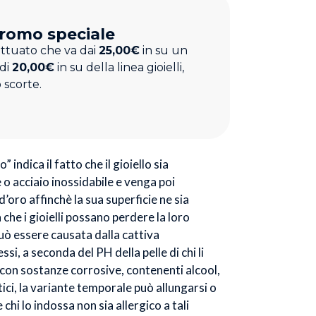
romo speciale
ettuato che va dai
25,00€
in su un
 di
20,00€
in su della linea gioielli,
 scorte.
” indica il fatto che il gioiello sia
o acciaio inossidabile e venga poi
’oro affinchè la sua superficie ne sia
à che i gioielli possano perdere la loro
uò essere causata dalla cattiva
si, a seconda del PH della pelle di chi li
 con sostanze corrosive, contenenti alcool,
ci, la variante temporale può allungarsi o
chi lo indossa non sia allergico a tali