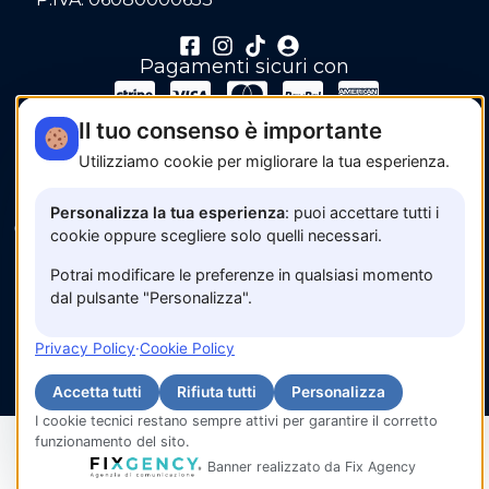
Pagamenti sicuri con
Il tuo consenso è importante
Utilizziamo cookie per migliorare la tua esperienza.
Personalizza la tua esperienza
: puoi accettare tutti i
© 2026 www.amalfisunset.it —
Fix Agency
— Facciamo
cookie oppure scegliere solo quelli necessari.
cose…
nuove!
Potrai modificare le preferenze in qualsiasi momento
dal pulsante "Personalizza".
Privacy Policy
·
Cookie Policy
Accetta tutti
Rifiuta tutti
Personalizza
I cookie tecnici restano sempre attivi per garantire il corretto
funzionamento del sito.
IT
Banner realizzato da Fix Agency