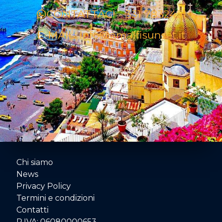
CONTATTACI - 331 7832451
E-MAIL: info@amalfisunset.it
Chi siamo
News
Privacy Policy
Termini e condizioni
Contatti
P.IVA: 06080000653